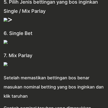
5. Pilih Jenis bettingan yang bos inginkan
Single / Mix Parlay
>
6. Single Bet
7. Mix Parlay
Setelah memastikan bettingan bos benar
masukan nominal betting yang bos inginkan dan
klik taruhan